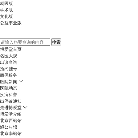
就医版
学术版
文化版
公益事业版
博爱堂首页
名医大观
出诊查询
预约挂号
商保服务
医院新闻
医院动态
疾病科普
出停诊通知
走进博爱堂
博爱堂介绍
北京西站馆
魏公村馆
北京南站馆