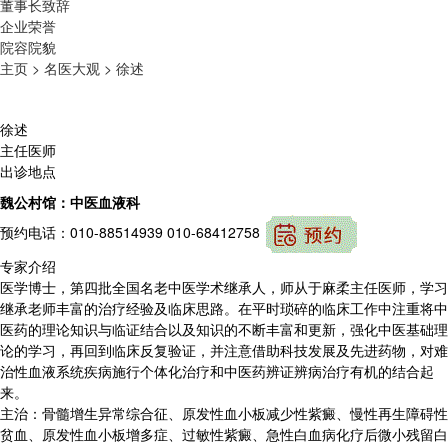
董事长致辞
企业荣誉
院容院貌
主页 >
名医大观 >
徐述
徐述
主任医师
出诊地点
魏公村馆：中医血液科
预约电话：010-88514939 010-68412758
专家介绍
医学博士，第四批全国名老中医学术继承人，师从于麻柔主任医师，学习
继承老师丰富的治疗经验及临床思路。在平时琐碎的临床工作中注重将中
医药的理论知识与临证结合以及知识的不断丰富和更新，强化中医基础理
论的学习，再回到临床反复验证，并注意借助科技发展及先进药物，对难
治性血液系统疾病施行个体化治疗和中医药辨证辨病治疗有机的结合起
来。
主治：骨髓增生异常综合征、原发性血小板减少性紫癜、慢性再生障碍性
贫血、原发性血小板增多症、过敏性紫癜、急性白血病化疗后微小残留白