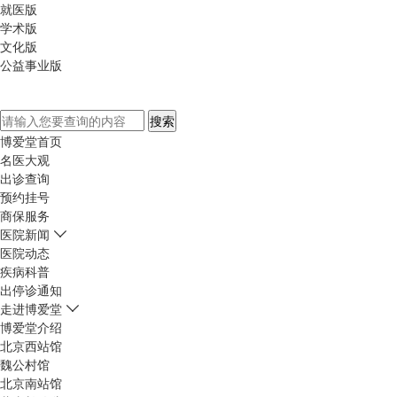
就医版
学术版
文化版
公益事业版
博爱堂首页
名医大观
出诊查询
预约挂号
商保服务
医院新闻
医院动态
疾病科普
出停诊通知
走进博爱堂
博爱堂介绍
北京西站馆
魏公村馆
北京南站馆