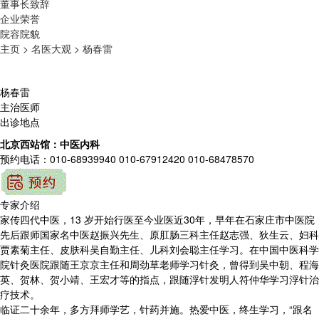
董事长致辞
企业荣誉
院容院貌
主页 >
名医大观 >
杨春雷
杨春雷
主治医师
出诊地点
北京西站馆：中医内科
预约电话：010-68939940 010-67912420 010-68478570
专家介绍
家传四代中医，13 岁开始行医至今业医近30年，早年在石家庄市中医院
先后跟师国家名中医赵振兴先生、原肛肠三科主任赵志强、狄生云、妇科
贾素菊主任、皮肤科吴自勤主任、儿科刘会聪主任学习。在中国中医科学
院针灸医院跟随王京京主任和周劲草老师学习针灸，曾得到吴中朝、程海
英、贺林、贺小靖、王宏才等的指点，跟随浮针发明人符仲华学习浮针治
疗技术。
临证二十余年，多方拜师学艺，针药并施。热爱中医，终生学习，“跟名