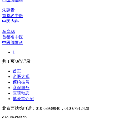
朱建贵
首都名中医
中医内科
车念聪
首都名中医
中医脾胃科
1
共 1 页/3条记录
首页
名医大观
预约挂号
商保服务
医院动态
博爱堂介绍
北京西站馆电话：010-68939940，010-67912420
010-68478570