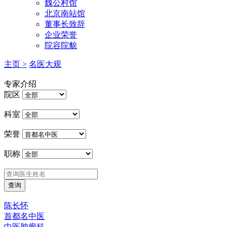
魏公村馆
北京南站馆
董事长致辞
企业荣誉
院容院貌
主页 >
名医大观
专家介绍
院区
科室
荣誉
职称
陈长怀
首都名中医
中医肿瘤科