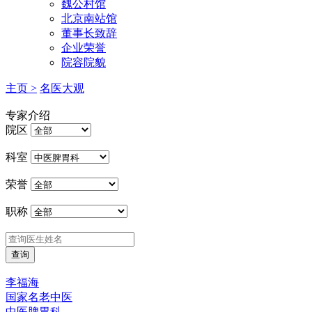
魏公村馆
北京南站馆
董事长致辞
企业荣誉
院容院貌
主页 >
名医大观
专家介绍
院区
科室
荣誉
职称
李福海
国家名老中医
中医脾胃科