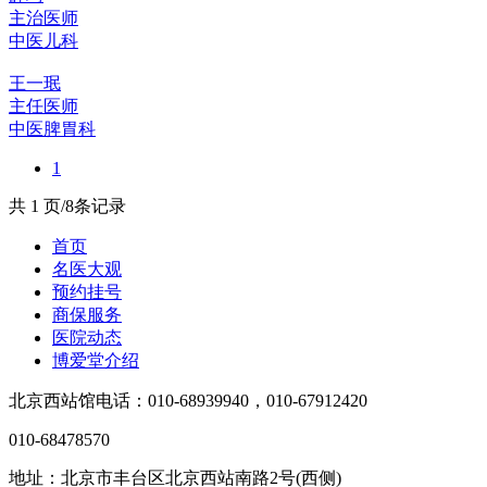
主治医师
中医儿科
王一珉
主任医师
中医脾胃科
1
共 1 页/8条记录
首页
名医大观
预约挂号
商保服务
医院动态
博爱堂介绍
北京西站馆电话：010-68939940，010-67912420
010-68478570
地址：北京市丰台区北京西站南路2号(西侧)