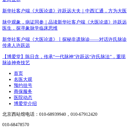
新华社客户端《大医论道》许跃远大夫｜中西汇通，方为大医
脉中观象，病证同参｜品读新华社客户端《大医论道》许跃远
医生，探寻象脉学临床思维
新华社客户端《大医论道》丨探秘非遗脉诊——对话许氏脉诊
传承人许跃远
【博爱堂】陈日含，传承“一代脉神”许跃远“许氏脉法”，重现
脉诊神奇技艺
首页
名医大观
预约挂号
商保服务
医院动态
博爱堂介绍
北京西站馆电话：010-68939940，010-67912420
010-68478570