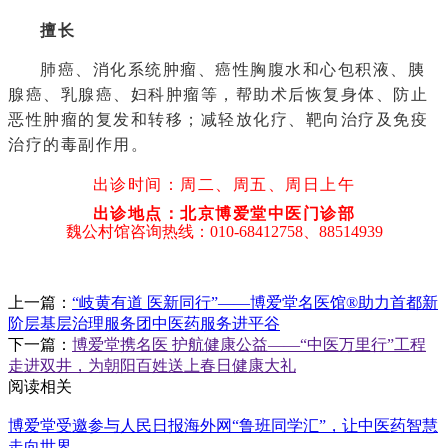
擅长
肺癌、消化系统肿瘤、癌性胸腹水和心包积液、胰
腺癌、乳腺癌、妇科肿瘤等，帮助术后恢复身体、防止
恶性肿瘤的复发和转移；减轻放化疗、靶向治疗及免疫
治疗的毒副作用。
出诊时间：
周二、周五、周日上午
出诊地点：北京博爱堂中医门诊部
魏公村馆咨询热线：010-68412758、88514939
上一篇：
“岐黄有道 医新同行”——博爱堂名医馆®助力首都新
阶层基层治理服务团中医药服务进平谷
下一篇：
博爱堂携名医 护航健康公益——“中医万里行”工程
走进双井，为朝阳百姓送上春日健康大礼
阅读相关
博爱堂受邀参与人民日报海外网“鲁班同学汇”，让中医药智慧
走向世界