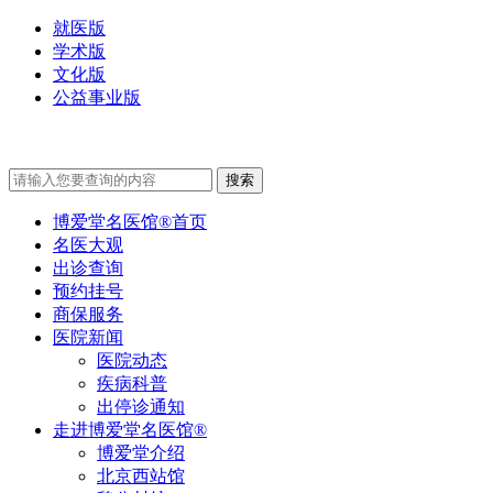
就医版
学术版
文化版
公益事业版
博爱堂名医馆®首页
名医大观
出诊查询
预约挂号
商保服务
医院新闻
医院动态
疾病科普
出停诊通知
走进博爱堂名医馆®
博爱堂介绍
北京西站馆