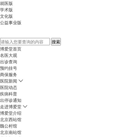
就医版
学术版
文化版
公益事业版
博爱堂首页
名医大观
出诊查询
预约挂号
商保服务
医院新闻
医院动态
疾病科普
出停诊通知
走进博爱堂
博爱堂介绍
北京西站馆
魏公村馆
北京南站馆