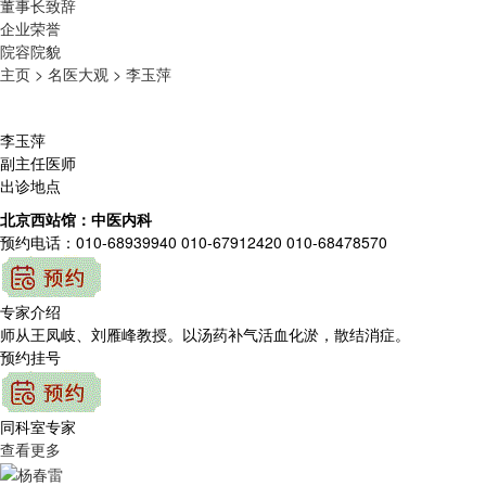
董事长致辞
企业荣誉
院容院貌
主页 >
名医大观 >
李玉萍
李玉萍
副主任医师
出诊地点
北京西站馆：中医内科
预约电话：010-68939940 010-67912420 010-68478570
专家介绍
师从王凤岐、刘雁峰教授。以汤药补气活血化淤，散结消症。
预约挂号
同科室专家
查看更多